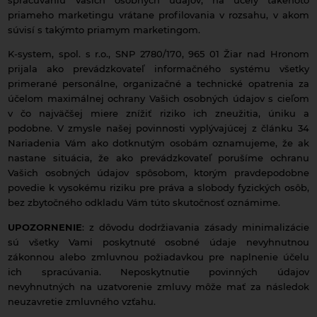
priameho marketingu vrátane profilovania v rozsahu, v akom
súvisí s takýmto priamym marketingom.
K-system, spol. s r.o., SNP 2780/170, 965 01 Žiar nad Hronom
prijala ako prevádzkovateľ informačného systému všetky
primerané personálne, organizačné a technické opatrenia za
účelom maximálnej ochrany Vašich osobných údajov s cieľom
v čo najväčšej miere znížiť riziko ich zneužitia, úniku a
podobne. V zmysle našej povinnosti vyplývajúcej z článku 34
Nariadenia Vám ako dotknutým osobám oznamujeme, že ak
nastane situácia, že ako prevádzkovateľ porušíme ochranu
Vašich osobných údajov spôsobom, ktorým pravdepodobne
povedie k vysokému riziku pre práva a slobody fyzických osôb,
bez zbytočného odkladu Vám túto skutočnosť oznámime.
UPOZORNENIE
: z dôvodu dodržiavania zásady minimalizácie
sú všetky Vami poskytnuté osobné údaje nevyhnutnou
zákonnou alebo zmluvnou požiadavkou pre naplnenie účelu
ich spracúvania. Neposkytnutie povinných údajov
nevyhnutných na uzatvorenie zmluvy môže mať za následok
neuzavretie zmluvného vzťahu.