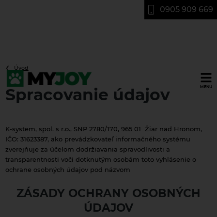
0905 909 669
Úvod
Chovateľská
MENU
Spracovanie údajov
stanica
plemena
zlatý
K-system, spol. s r.o., SNP 2780/170, 965 01 Žiar nad Hronom,
retriever
IČO: 31623387, ako prevádzkovateľ informačného systému
rodinného
zverejňuje za účelom dodržiavania spravodlivosti a
typu
transparentnosti voči dotknutým osobám toto vyhlásenie o
ochrane osobných údajov pod názvom
ZÁSADY OCHRANY OSOBNÝCH
ÚDAJOV