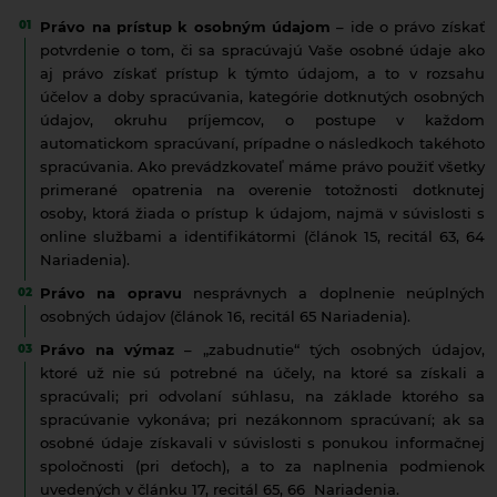
Právo na prístup k osobným údajom
– ide o právo získať
potvrdenie o tom, či sa spracúvajú Vaše osobné údaje ako
aj právo získať prístup k týmto údajom, a to v rozsahu
účelov a doby spracúvania, kategórie dotknutých osobných
údajov, okruhu príjemcov, o postupe v každom
automatickom spracúvaní, prípadne o následkoch takéhoto
spracúvania. Ako prevádzkovateľ máme právo použiť všetky
primerané opatrenia na overenie totožnosti dotknutej
osoby, ktorá žiada o prístup k údajom, najmä v súvislosti s
online službami a identifikátormi (článok 15, recitál 63, 64
Nariadenia).
Právo na opravu
nesprávnych a doplnenie neúplných
osobných údajov (článok 16, recitál 65 Nariadenia).
Právo na výmaz
– „zabudnutie“ tých osobných údajov,
ktoré už nie sú potrebné na účely, na ktoré sa získali a
spracúvali; pri odvolaní súhlasu, na základe ktorého sa
spracúvanie vykonáva; pri nezákonnom spracúvaní; ak sa
osobné údaje získavali v súvislosti s ponukou informačnej
spoločnosti (pri deťoch), a to za naplnenia podmienok
uvedených v článku 17, recitál 65, 66 Nariadenia.