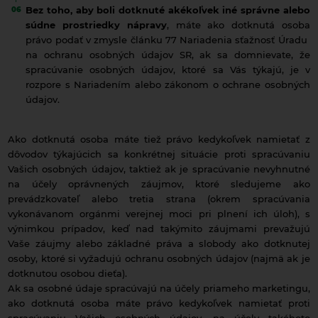
Bez toho, aby boli dotknuté akékoľvek iné správne alebo
súdne prostriedky nápravy
, máte ako dotknutá osoba
právo podať v zmysle článku 77 Nariadenia sťažnosť Úradu
na ochranu osobných údajov SR, ak sa domnievate, že
spracúvanie osobných údajov, ktoré sa Vás týkajú, je v
rozpore s Nariadením alebo zákonom o ochrane osobných
údajov.
Ako dotknutá osoba máte tiež právo kedykoľvek namietať z
dôvodov týkajúcich sa konkrétnej situácie proti spracúvaniu
Vašich osobných údajov, taktiež ak je spracúvanie nevyhnutné
na účely oprávnených záujmov, ktoré sledujeme ako
prevádzkovateľ alebo tretia strana (okrem spracúvania
vykonávanom orgánmi verejnej moci pri plnení ich úloh), s
výnimkou prípadov, keď nad takýmito záujmami prevažujú
Vaše záujmy alebo základné práva a slobody ako dotknutej
osoby, ktoré si vyžadujú ochranu osobných údajov (najmä ak je
dotknutou osobou dieťa).
Ak sa osobné údaje spracúvajú na účely priameho marketingu,
ako dotknutá osoba máte právo kedykoľvek namietať proti
spracúvaniu Vašich osobných údajov, na účely takéhoto