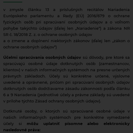
v zmysle článku 13 a príslušných recitálov Nariadenia
Európskeho parlamentu a Rady (EÚ) 2016/679 o ochrane
fyzických osôb pri spracúvaní osobných údajov a o voľnom
pohybe takýchto údajov (ďalej len „Nariadenie“) a zákona NR
SR č. 18/2018 Z. z. o ochrane osobných údajov
a o zmene a doplnení niektorých zákonov (ďalej len „zákon o
ochrane osobných údajov“)
Účelmi spracúvania osobných údajov
sú dôvody, pre ktoré sa
spracúvajú osobné údaje dotknutých osôb (zamestnancov,
klientov) v našich informačných systémoch na presne určených
právnych základoch. Účely sú konkrétne určené, výslovne
uvedené a oprávnené, pričom pri spracúvaní osobných údajov
dotknutých osôb dodržiavame zásadu zákonnosti podľa článku
6 a 9 Nariadenia (jednotlivé účely a právne základy sú uvedené
v prílohe týchto Zásad ochrany osobných údajov).
Dotknuté osoby, o ktorých sú spracúvané osobné údaje v
našich informačných systémoch pre konkrétne vymedzené
účely si
môžu uplatniť písomne alebo elektronicky
nasledovné práva: