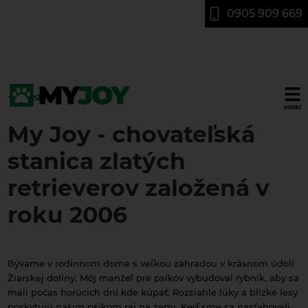
0905 909 669
Úvod
Chovateľská
MENU
stanica
My Joy - chovateľská
plemena
zlatý
stanica zlatých
retriever
retrieverov založená v
rodinného
typu
roku 2006
Bývame v rodinnom dome s veľkou záhradou v krásnom údolí
Žiarskej doliny. Môj manžel pre psíkov vybudoval rybník, aby sa
mali počas horúcich dní kde kúpať. Rozsiahle lúky a blízke lesy
poskytujú našim psíkom raj na zemi. Keď sme sa nasťahovali