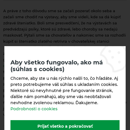
A práve z toho dôvodu sme sa začali pozerať okolo seba a
začali sme chodiť na výstavy, aby sme videli, kde sa dá kúpiť
zdravé šteniatko. Boli sme presvedčení, že na výstavách sa
predvádzajú psíky, ktoré sú zdravé, lebo choroby sa nedajú
maskovať. Pýtali sme sa chovateľov a nakoniec sme sa rozhodli
kúpiť si šteniatko zlatého retrívra v chovateľskej stanici
Dreamteam. Výber kvalitnej chovnej stanice nemusí byť 100 %
záruka, že každý psík, ktorý sa narodí bude zdravý, to sa
garantovať nedá, ale v každom prípade je
správny výber
Aby všetko fungovalo, ako má
chovateľskej stanice
spôsob ako toto riziko minimalizovať. Ešte
(súhlas s cookies)
teraz sa pamätám, že sme museli chovateľov presvedčiť, že
práve my sme ta správna rodina, kde by sa ich šteniatko
Chceme, aby ste u nás rýchlo našli to, čo hľadáte. Aj
zlatého retrievera malo dobre. Táto skutočnosť mi otvorila nový
preto potrebujeme váš súhlas s ukladaním cookies.
pohľad na chovateľstvo ako také a som veľmi vďačná Kristíne
Niektoré sú nevyhnutné pre fungovanie stránok,
Rémesovej, že mi umožnila presvedčiť ju, že sme ta správna
ďalšie nám pomáhajú, aby sme vás neobťažovali
rodina, ale aj ukázať, že za svojimi sľubmi si stojíme. Ďakujeme
nevhodne zvolenou reklamou. Ďakujeme.
jej touto cestou za všetku pomoc pri úspešnom štarte našej
Podrobnosti o cookies
výstavnej a chovateľskej kariéry.
Prijať všetko a pokračovať