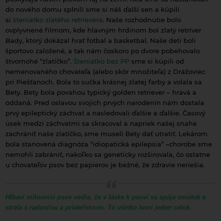
do nového domu splnili sme si náš ďalší sen a kúpili
si
šteniatko zlatého retrievera
. Naše rozhodnutie bolo
ovplyvnené filmom, kde hlavným hrdinom bol zlatý retríver
Bady, ktorý dokázal hrať fotbal a basketbal. Naše deti boli
športovo založené, a tak nám čoskoro po dvore pobehovalo
štvornohé “zlatíčko”.
Šteniatko bez PP
sme si kúpili od
nemenovaného chovateľa (alebo skôr množiteľa) z Drážoviec
pri Piešťanoch. Bola to sučka krásnej zlatej farby a volala sa
Bety. Bety bola povahou typický golden retriever – hravá a
oddaná. Pred oslavou svojich prvých narodenín nám dostala
prvý epileptický záchvat a nasledovali ďalšie a ďalšie. Časový
úsek medzi záchvatmi sa skracoval a napriek našej snahe
zachrániť naše zlatíčko, sme museli Bety dať utratiť. Lekárom
bola stanovená diagnóza “idiopatická epilepsia” –chorobe sme
nemohli zabrániť, nakoľko sa geneticky rozširovala, čo ostatne
u chovateľov psov bez papierov je bežné, že zdravie neriešia.
Hĺbaví milovníci psov vedia, že v láske k psovi sa spája smútok a
strata s radosťou a priateľstvom. To všetko tvorí jeden celok.