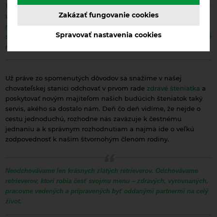
V My Joy veríme, že skutočná krása zlatého retrievera nespočíva len
Zakázať fungovanie cookies
v jeho vzhľade, ale predovšetkým v jeho povahe, ochote pracovať a
radosti zo spolupráce s človekom. Preto spájame zodpovedný chov
Spravovať nastavenia cookies
s poľovným výcvikom, vodnou záchranou a láskou k plemenu, ktoré
nás každý deň presviedča o svojej výnimočnosti.
Už práve zo spomenutých dôvodov sa snažíme v našej
chovateľskej stanici odchovať v prvom rade
zdravé šteniatka
a
poskytovať novým majiteľom našich budúcich šteniatok taký
servis, akého sa dostalo nám. Deň čo deň vidíme, že nejde o
cestu jednoduchú, rozhodne nás zaväzuje k čestnému
jednaniu a k správnym rozhodnutiam a najmä ide o veľkú
zodpovednosť k našim štvornohým členom rodiny.
Neodchovávame len krásnych zlatých retrieverov. Odchovávame
retrieverov, ktorí robia česť svojmu menu – zdravých, vyrovnaných,
pracovne vedených a pripravených byť oddanými partnermi na celý
život.