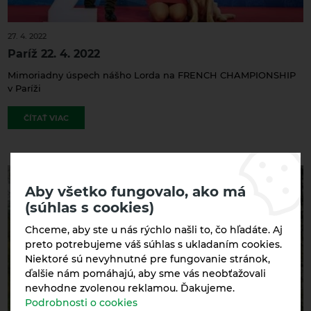
27. 4. 2022
Paríž 22. 4. 2022
Mimoriadny úspech nášho Lorda na FRENCH CHAMPIONSHIP
v Paríži
ČÍTAŤ VIAC
Aby všetko fungovalo, ako má
(súhlas s cookies)
Chceme, aby ste u nás rýchlo našli to, čo hľadáte. Aj
preto potrebujeme váš súhlas s ukladaním cookies.
Niektoré sú nevyhnutné pre fungovanie stránok,
ďalšie nám pomáhajú, aby sme vás neobťažovali
nevhodne zvolenou reklamou. Ďakujeme.
Podrobnosti o cookies